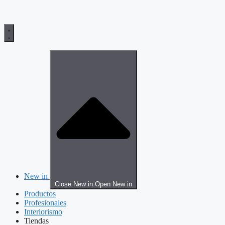
New in
Close New in
Open New in
Productos
Profesionales
Interiorismo
Tiendas