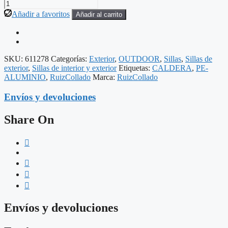
SILLA
APILABLE
Añadir a favoritos
Añadir al carrito
CALDERA
PE-
ALUMINIO
SALÓN
57,50
SKU:
611278
Categorías:
Exterior
,
OUTDOOR
,
Sillas
,
Sillas de
X
exterior
,
Sillas de interior y exterior
Etiquetas:
CALDERA
,
PE-
56
ALUMINIO
,
RuizCollado
Marca:
RuizCollado
X
74
Envíos y devoluciones
CM
cantidad
Share On
Envíos y devoluciones