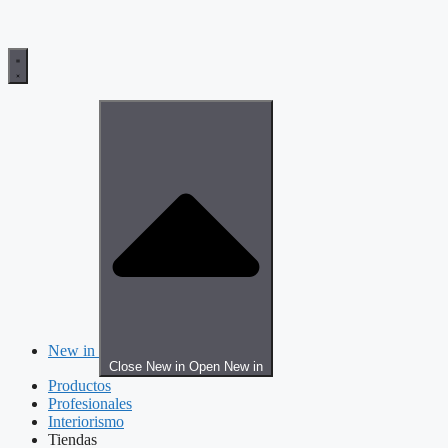
New in
Close New in
Open New in
Productos
Profesionales
Interiorismo
Tiendas