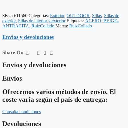
53
X
63
SKU:
611560
Categorías:
Exterior
,
OUTDOOR
,
Sillas
,
Sillas de
X
exterior
,
Sillas de interior y exterior
Etiquetas:
ACERO
,
BEIGE-
78
ANTRACITA
,
RuizCollado
Marca:
RuizCollado
CM
cantidad
Envíos y devoluciones
Share On
Envíos y devoluciones
Envíos
Ofrecemos varios métodos de envío. El
coste varía según el país de entrega:
Consulta condiciones
Devoluciones