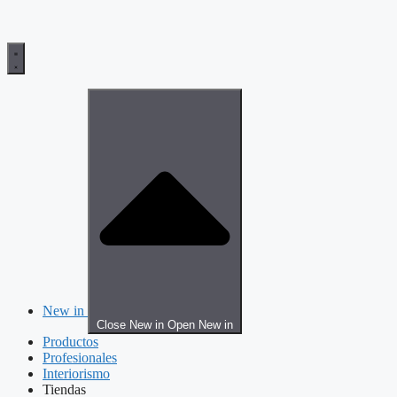
New in
Close New in
Open New in
Productos
Profesionales
Interiorismo
Tiendas