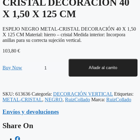
CRISTAL DECORACIÓN 40
X 1,50 X 125 CM
ESPEJO NEGRO METAL-CRISTAL DECORACIÓN 40 X 1,50
X 125 CM Material: hierro – cristal Medida interior: Incorpora
anillas para su correcta sujeción vertical.
103,80
€
ESPEJO
Buy Now
Añadir al carrito
NEGRO
METAL-
CRISTAL
DECORACIÓN
SKU:
613636
Categoría:
DECORACIÓN VERTICAL
Etiquetas:
40
METAL-CRISTAL
,
NEGRO
,
RuizCollado
Marca:
RuizCollado
X
1,50
Envíos y devoluciones
X
125
CM
Share On
cantidad