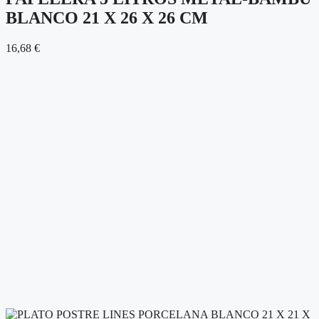
BLANCO 21 X 26 X 26 CM
16,68
€
Nombre de usuario o correo electrónico:
Contraseña
Mantenerme conectado
Registro
¿Has olvidado tu contraseña?