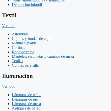
Velas, ambientadores y fragancias
Decoración infantil
Textil
Ver todo
Alfombras
Cojines y fundas de cojín
Mantas y plaids
Cortinas
Ropa de cama
Manteles, servilletas y caminos de mesa
Toallas
Cojines para silla
Iluminación
Ver todo
Lámparas de techo
Lámparas de pie
Lámparas de mesa
Apliques de pared