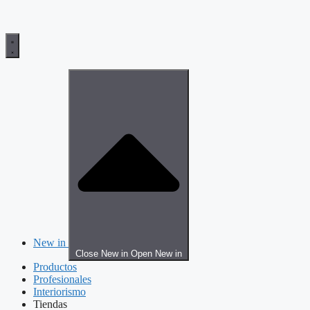
New in
Close New in
Open New in
Productos
Profesionales
Interiorismo
Tiendas